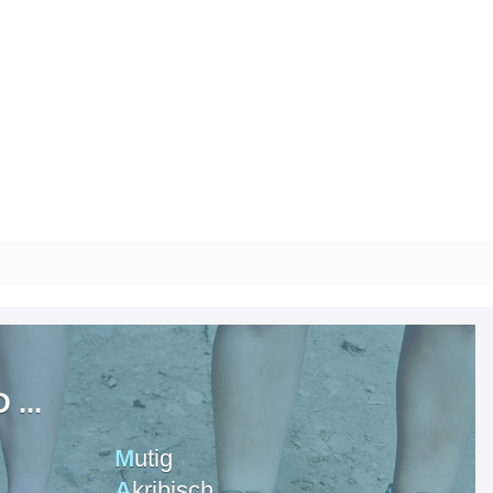
...
M
utig
A
kribisch