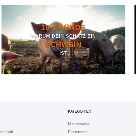
10 GRÜNDE
WARUM DEIN SCHATZ EIN
SCHWEIN
IST
KATEGORIEN
Männerseite
erschaft
Frauenseite