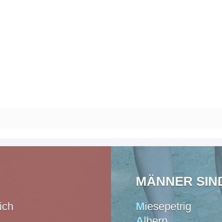
MÄNNER SIND 
ich
M
iesepetrig
A
lbern