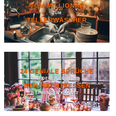
VOM MILLIONÄR
ZUM
TELLERWÄSCHER
24 GENIALE SPRÜCHE
MIT DENEN DU JEDES
WEIHNACHTSESSEN
SPRENGEN KANNST