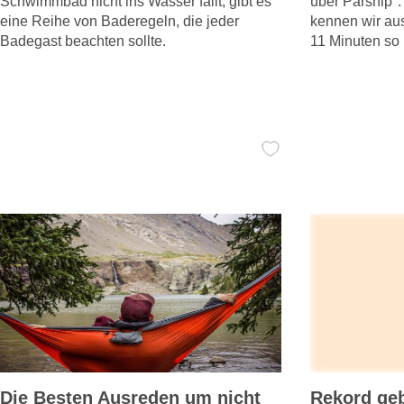
Schwimmbad nicht ins Wasser fällt, gibt es
über Parship"
eine Reihe von Baderegeln, die jeder
kennen wir au
Badegast beachten sollte.
11 Minuten so p
Die Besten Ausreden um nicht
Rekord ge