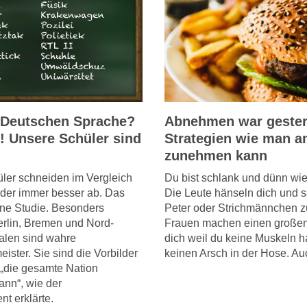
r Deutschen Sprache?
Abnehmen war gester
 Unsere Schüler sind
Strategien wie man a
zunehmen kann
ler schneiden im Vergleich
Du bist schlank und dünn wie
der immer besser ab. Das
Die Leute hänseln dich und 
ine Studie. Besonders
Peter oder Strichmännchen z
erlin, Bremen und Nord-
Frauen machen einen große
len sind wahre
dich weil du keine Muskeln h
ister. Sie sind die Vorbilder
keinen Arsch in der Hose. Au
 „die gesamte Nation
ann“, wie der
t erklärte.