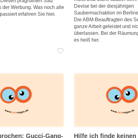
. Diesen prägnanten Satz
Devise bei der diesjährigen
s der Werbung. Was noch alle
Saubermachaktion im Berline
assiert erfahren Sie hier.
Die ABM-Beauftragten des S
ganze Arbeit geleistet und ni
überlassen. Bei der Räumung
es heiß her.
brochen: Gucci-Gang-
Hilfe ich finde keinen