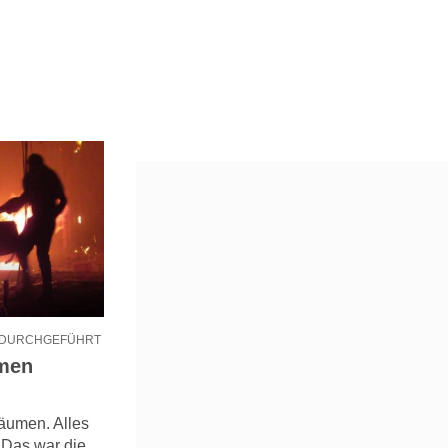
 DURCHGEFÜHRT
umen
äumen. Alles
 Das war die