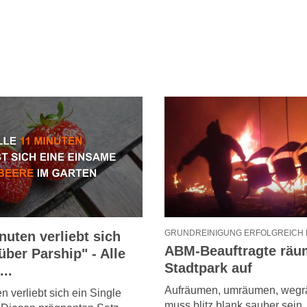
GRUNDREINIGUNG ERFOLGREICH
nuten verliebt sich
ABM-Beauftragte rä
über Parship" - Alle
Stadtpark auf
..
Aufräumen, umräumen, wegr
n verliebt sich ein Single
muss blitz blank sauber sein.