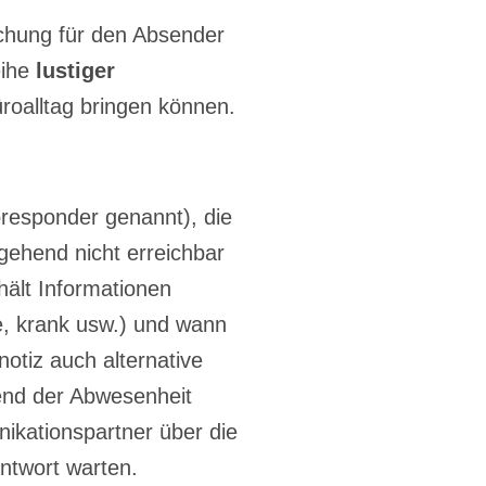
schung für den Absender
eihe
lustiger
oalltag bringen können.
oresponder genannt), die
gehend nicht erreichbar
hält Informationen
e, krank usw.) und wann
notiz auch alternative
end der Abwesenheit
ikationspartner über die
ntwort warten.