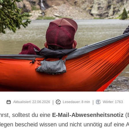
Aktualisiert:
22.06.2026
Lesedauer: 8 min
Wörter: 1763
rst, solltest du eine
E-Mail-Abwesenheitsnotiz
(
llegen bescheid wissen und nicht unnötig auf eine