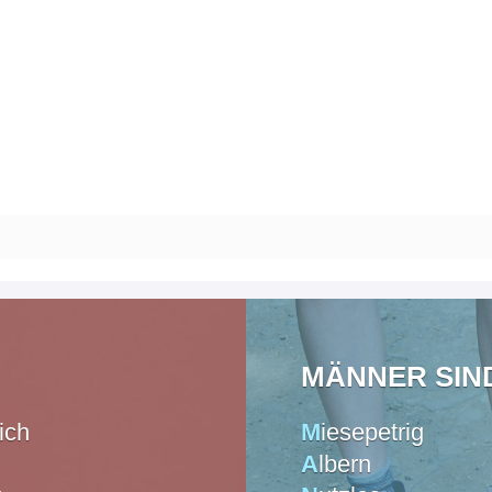
MÄNNER SIND 
ich
M
iesepetrig
A
lbern