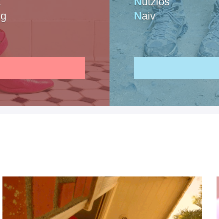
t
N
utzlos
ig
N
aiv