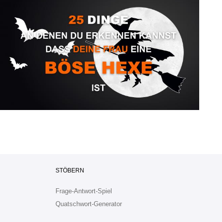
STÖBERN
Frage-Antwort-Spiel
Quatschwort-Generator