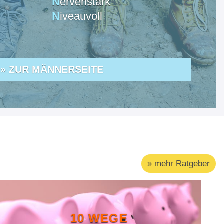
N
ervenstark
N
iveauvoll
» ZUR MÄNNERSEITE
» mehr Ratgeber
10 WEGE