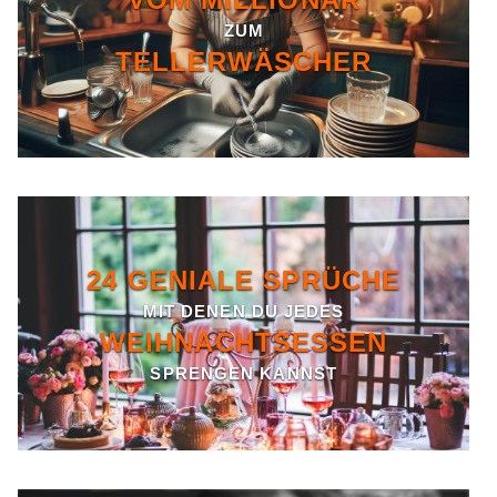
ZUM
TELLERWÄSCHER
24 GENIALE SPRÜCHE
MIT DENEN DU JEDES
WEIHNACHTSESSEN
SPRENGEN KANNST