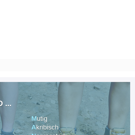
...
M
utig
A
kribisch