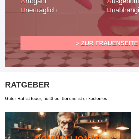
A
rrogant
A
usgebuff
U
nerträglich
U
nabhäng
» ZUR FRAUENSEITE
RATGEBER
Guter Rat ist teuer, heißt es. Bei uns ist er kostenlos
VOM MILLIONÄR