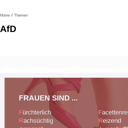
Home
Themen
AfD
FRAUEN SIND ...
F
ürchterlich
F
acettenre
R
achsüchtig
R
eizend