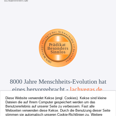
schlammhirn.de
8000 Jahre Menschheits-Evolution hat
eines hervorgebracht -
lachvegas.de
.
Diese Website verwendet Kekse (engl. Cookies). Kekse sind kleine
Dateien die auf Ihrem Computer gespeichert werden um das
Benutzererlebnis auf unserer Seite zu verbessern. Fast alle
Webseiten verwenden diese Kekse. Durch die Benutzung dieser Seite
stimmen sie automatisch unseren Cookie-Richtlinien zu. Weitere
LachVegas ist ein Angebot von
www.tommykrueger.com