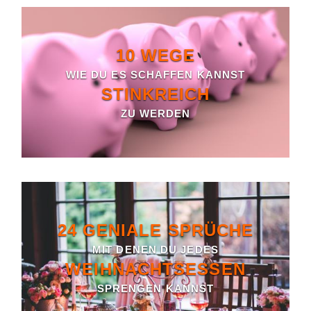
10 WEGE
WIE DU ES SCHAFFEN KANNST
STINKREICH
ZU WERDEN
24 GENIALE SPRÜCHE
MIT DENEN DU JEDES
WEIHNACHTSESSEN
SPRENGEN KANNST