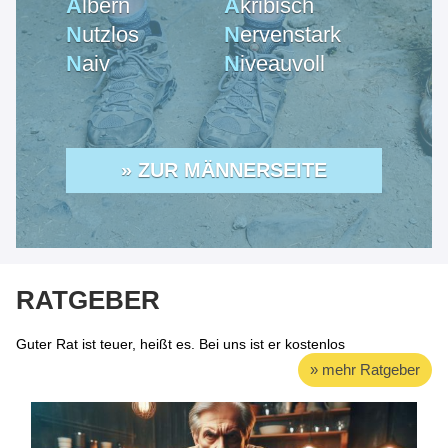
A
lbern
A
kribisch
N
utzlos
N
ervenstark
N
aiv
N
iveauvoll
» ZUR MÄNNERSEITE
RATGEBER
Guter Rat ist teuer, heißt es. Bei uns ist er kostenlos
» mehr Ratgeber