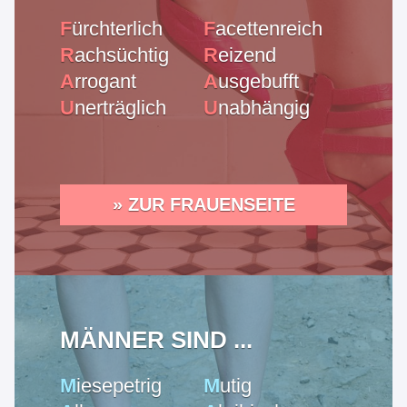
F
ürchterlich
F
acettenreich
R
achsüchtig
R
eizend
A
rrogant
A
usgebufft
U
nerträglich
U
nabhängig
» ZUR FRAUENSEITE
MÄNNER SIND ...
M
iesepetrig
M
utig