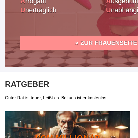
A
rrogant
A
usgebuff
U
nerträglich
U
nabhäng
» ZUR FRAUENSEITE
RATGEBER
Guter Rat ist teuer, heißt es. Bei uns ist er kostenlos
VOM MILLIONÄR