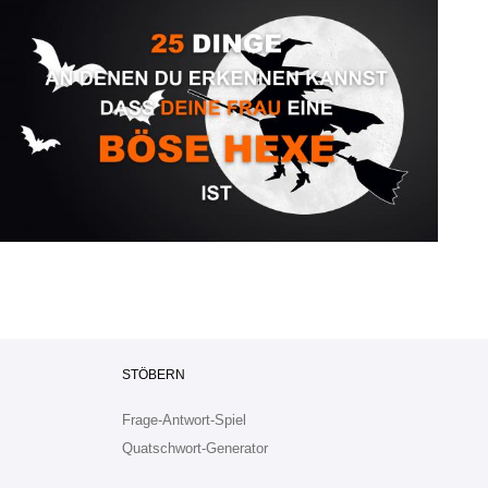
STÖBERN
Frage-Antwort-Spiel
Quatschwort-Generator