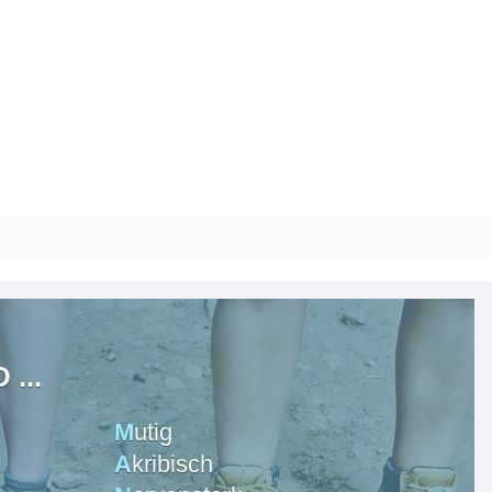
...
M
utig
A
kribisch