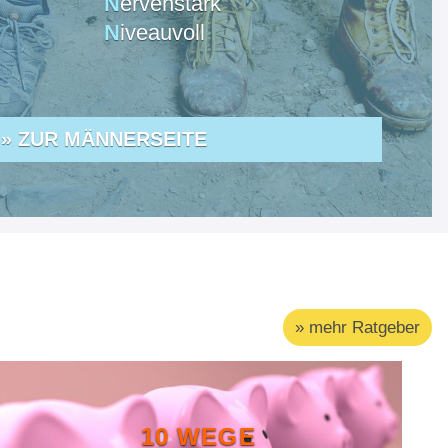
N
ervenstark
N
iveauvoll
» ZUR MÄNNERSEITE
» mehr Ratgeber
10 WEGE