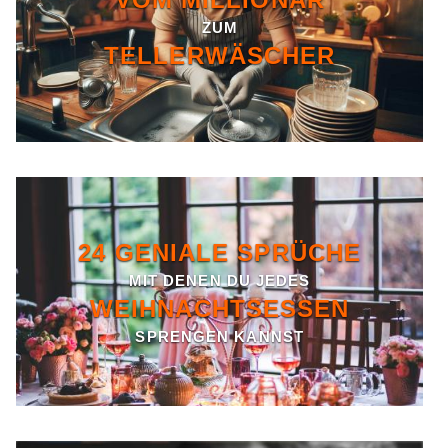
ZUM
TELLERWÄSCHER
24 GENIALE SPRÜCHE
MIT DENEN DU JEDES
WEIHNACHTSESSEN
SPRENGEN KANNST