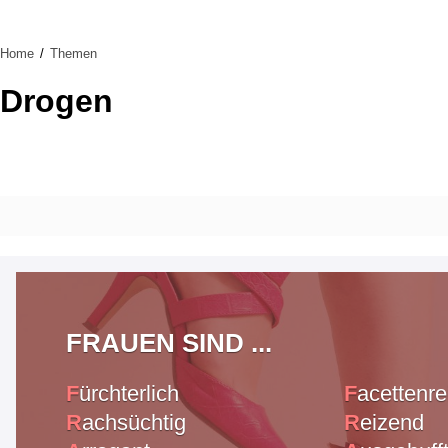
Home
Themen
Drogen
FRAUEN SIND ...
F
ürchterlich
F
acettenre
R
achsüchtig
R
eizend