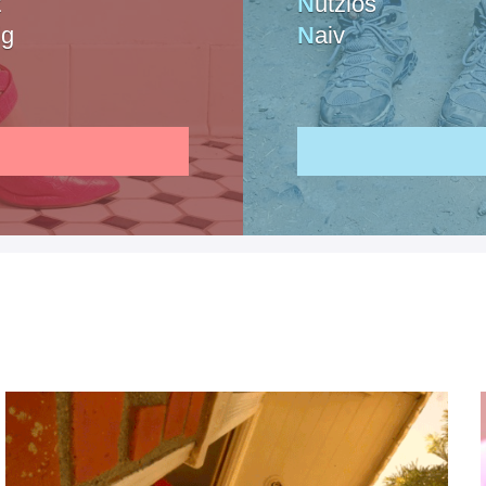
t
N
utzlos
ig
N
aiv