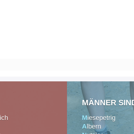
MÄNNER SIND 
ich
M
iesepetrig
A
lbern