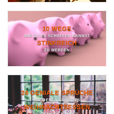
10 WEGE
WIE DU ES SCHAFFEN KANNST
STINKREICH
ZU WERDEN
24 GENIALE SPRÜCHE
MIT DENEN DU JEDES
WEIHNACHTSESSEN