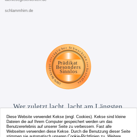
schlammhirn.de
Wer zuletzt lacht, lacht am Längsten.
Diese Website verwendet Kekse (engl. Cookies). Kekse sind kleine
Dateien die auf Ihrem Computer gespeichert werden um das
Benutzererlebnis auf unserer Seite zu verbessern. Fast alle
Webseiten verwenden diese Kekse. Durch die Benutzung dieser Seite
stimmen sie automatisch unseren Cookie-Richtlinien zu. Weitere
LachVegas ist ein Angebot von
www.tommykrueger.com