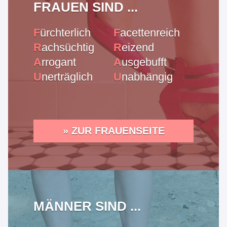
FRAUEN SIND ...
F
ürchterlich
F
acettenreich
R
achsüchtig
R
eizend
A
rrogant
A
usgebufft
U
nerträglich
U
nabhängig
» ZUR FRAUENSEITE
MÄNNER SIND ...