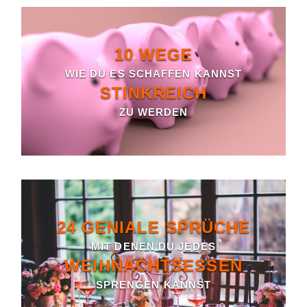
10 WEGE
WIE DU ES SCHAFFEN KANNST
STINKREICH
ZU WERDEN
24 GENIALE SPRÜCHE
MIT DENEN DU JEDES
WEIHNACHTSESSEN
SPRENGEN KANNST