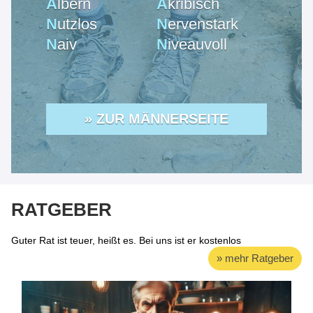
A
lbern
A
kribisch
N
utzlos
N
ervenstark
N
aiv
N
iveauvoll
» ZUR MÄNNERSEITE
RATGEBER
Guter Rat ist teuer, heißt es. Bei uns ist er kostenlos
» mehr Ratgeber