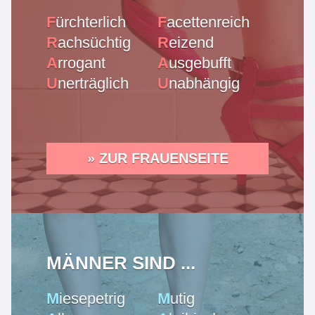
F
ürchterlich
F
acettenreich
R
achsüchtig
R
eizend
A
rrogant
A
usgebufft
U
nerträglich
U
nabhängig
» ZUR FRAUENSEITE
MÄNNER SIND ...
M
iesepetrig
M
utig