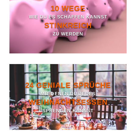
10 WEGE
WIE DU ES SCHAFFEN KANNST
STINKREICH
ZU WERDEN
24 GENIALE SPRÜCHE
MIT DENEN DU JEDES
WEIHNACHTSESSEN
SPRENGEN KANNST