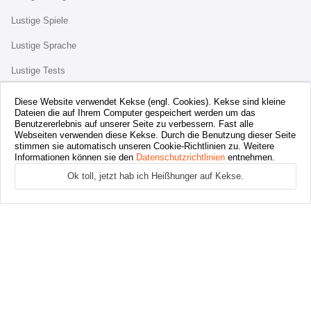
Lustige Spiele
Lustige Sprache
Lustige Tests
Lustige Links
Diese Website verwendet Kekse (engl. Cookies). Kekse sind kleine
Dateien die auf Ihrem Computer gespeichert werden um das
Benutzererlebnis auf unserer Seite zu verbessern. Fast alle
PARTNERNETZWERK
Webseiten verwenden diese Kekse. Durch die Benutzung dieser Seite
stimmen sie automatisch unseren Cookie-Richtlinien zu. Weitere
Informationen können sie den
Datenschutzrichtlinien
entnehmen.
lustige-sprueche-und-witze.de
Ok toll, jetzt hab ich Heißhunger auf Kekse.
geburtstagsfreunde.de
bierweise.de
lachlesegeschichten.de
schlammhirn.de