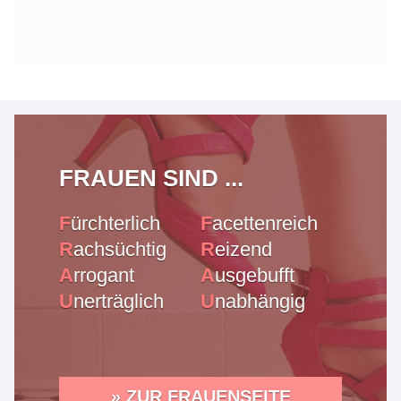
FRAUEN SIND ...
F
ürchterlich
F
acettenreich
R
achsüchtig
R
eizend
A
rrogant
A
usgebufft
U
nerträglich
U
nabhängig
» ZUR FRAUENSEITE