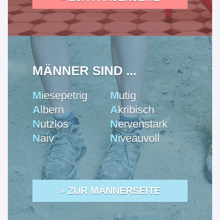
MÄNNER SIND ...
M
iesepetrig
M
utig
A
lbern
A
kribisch
N
utzlos
N
ervenstark
N
aiv
N
iveauvoll
» ZUR MÄNNERSEITE